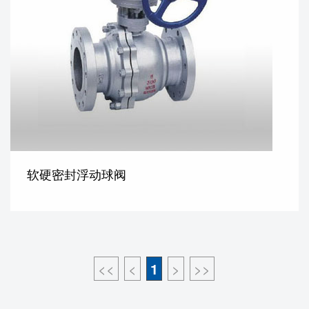
软硬密封浮动球阀
<<
<
1
>
>>