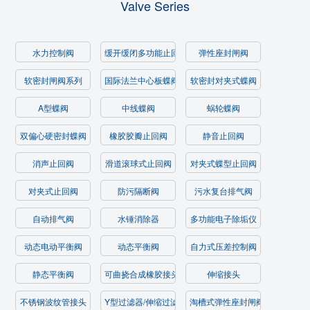
Valve Series
水力控制阀
缓开缓闭多功能止回阀
弹性座封闸阀
软密封闸阀系列
国际法兰中心板蝶阀
软密封对夹式蝶阀
A型蝶阀
中线蝶阀
蜗轮蝶阀
双偏心硬密封蝶阀
橡胶胶瓣止回阀
静音止回阀
消声止回阀
滑道滚球式止回阀
对夹式蝶型止回阀
对夹式止回阀
防污隔断阀
污水复台排气阀
自动排气阀
水锤消除器
多功能电子除垢仪
动态电动平衡阀
动态平衡阀
自力式压差控制阀
静态平衡阀
可曲挠合成橡胶接头
伸缩接头
不锈钢波纹管接头
Y型过滤器/伸缩过滤器
淘槽式弹性座封闸阀