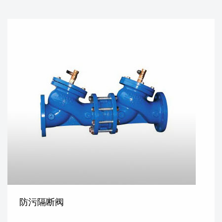
防污隔断阀