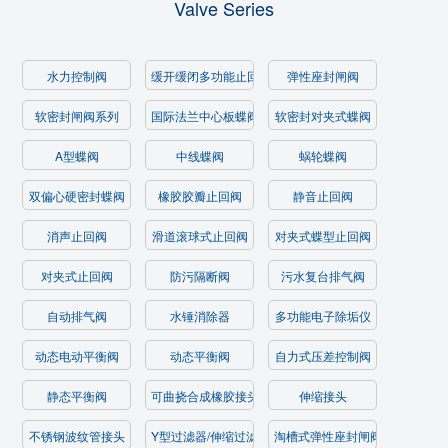
Valve Series
水力控制阀
缓开缓闭多功能止回阀
弹性座封闸阀
软密封闸阀系列
国际法兰中心板蝶阀
软密封对夹式蝶阀
A型蝶阀
中线蝶阀
蜗轮蝶阀
双偏心硬密封蝶阀
橡胶胶瓣止回阀
静音止回阀
消声止回阀
滑道滚球式止回阀
对夹式蝶型止回阀
对夹式止回阀
防污隔断阀
污水复台排气阀
自动排气阀
水锤消除器
多功能电子除垢仪
动态电动平衡阀
动态平衡阀
自力式压差控制阀
静态平衡阀
可曲挠合成橡胶接头
伸缩接头
不锈钢波纹管接头
Y型过滤器/伸缩过滤器
淘槽式弹性座封闸阀