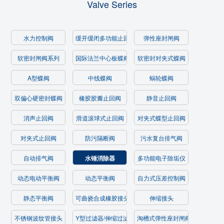
Valve Series
水力控制阀
缓开缓闭多功能止回阀
弹性座封闸阀
软密封闸阀系列
国际法兰中心板蝶阀
软密封对夹式蝶阀
A型蝶阀
中线蝶阀
蜗轮蝶阀
双偏心硬密封蝶阀
橡胶胶瓣止回阀
静音止回阀
消声止回阀
滑道滚球式止回阀
对夹式蝶型止回阀
对夹式止回阀
防污隔断阀
污水复台排气阀
自动排气阀
水锤消除器
多功能电子除垢仪
动态电动平衡阀
动态平衡阀
自力式压差控制阀
静态平衡阀
可曲挠合成橡胶接头
伸缩接头
不锈钢波纹管接头
Y型过滤器/伸缩过滤器
淘槽式弹性座封闸阀