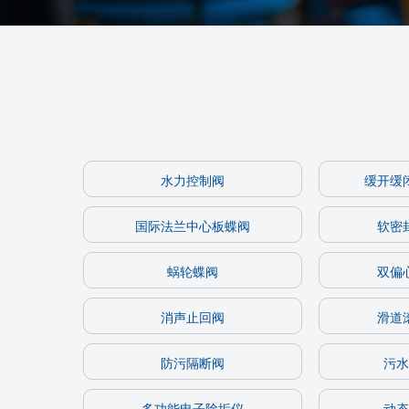
水力控制阀
缓开缓
国际法兰中心板蝶阀
软密
蜗轮蝶阀
双偏
消声止回阀
滑道
防污隔断阀
污水
多功能电子除垢仪
动态