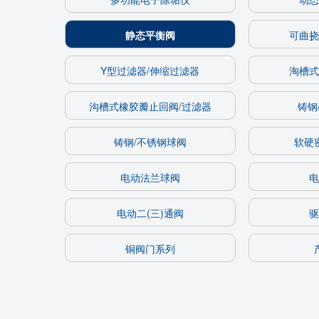
静态平衡阀
可曲挠
Y型过滤器/伸缩过滤器
淘槽式
沟槽式橡胶瓣止回阀/过滤器
铸钢
铸钢/不锈钢球阀
软硬
电动法兰球阀
电
电动二(三)通阀
驱
铜阀门系列