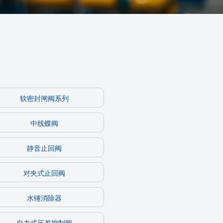
软密封闸阀系列
中线蝶阀
静音止回阀
对夹式止回阀
水锤消除器
自力式压差控制阀