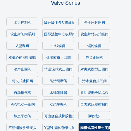
Valve Series
水力控制阀
缓开缓闭多功能止回阀
弹性座封闸阀
软密封闸阀系列
国际法兰中心板蝶阀
软密封对夹式蝶阀
A型蝶阀
中线蝶阀
蜗轮蝶阀
双偏心硬密封蝶阀
橡胶胶瓣止回阀
静音止回阀
消声止回阀
滑道滚球式止回阀
对夹式蝶型止回阀
对夹式止回阀
防污隔断阀
污水复台排气阀
自动排气阀
水锤消除器
多功能电子除垢仪
动态电动平衡阀
动态平衡阀
自力式压差控制阀
静态平衡阀
可曲挠合成橡胶接头
伸缩接头
不锈钢波纹管接头
Y型过滤器/伸缩过滤器
淘槽式弹性座封闸阀