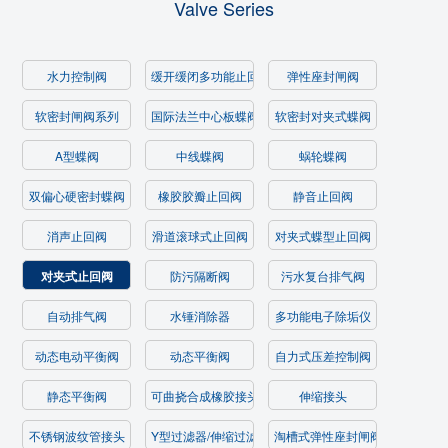
Valve Series
水力控制阀
缓开缓闭多功能止回阀
弹性座封闸阀
软密封闸阀系列
国际法兰中心板蝶阀
软密封对夹式蝶阀
A型蝶阀
中线蝶阀
蜗轮蝶阀
双偏心硬密封蝶阀
橡胶胶瓣止回阀
静音止回阀
消声止回阀
滑道滚球式止回阀
对夹式蝶型止回阀
对夹式止回阀
防污隔断阀
污水复台排气阀
自动排气阀
水锤消除器
多功能电子除垢仪
动态电动平衡阀
动态平衡阀
自力式压差控制阀
静态平衡阀
可曲挠合成橡胶接头
伸缩接头
不锈钢波纹管接头
Y型过滤器/伸缩过滤器
淘槽式弹性座封闸阀