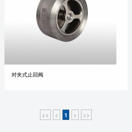
对夹式止回阀
<<
<
1
>
>>