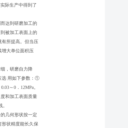
并在实际生产中得到了
剂而达到研磨加工的
用到被加工表面上的
就有所提高。但当压
续增大单位面积压
变细，研磨自力降
选 用如下参数：①
3～0．12MPa。
速度和加工表面质量
线。
身的几何形状按一定
何形状精度能长久保