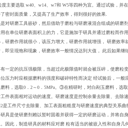
度主要选取 w40、w14、w7和 W5等四种为宜。通过试验，
了密封面质量，又提高了生产效率，得到很好的效果.
先是对研磨工具嵌砂，然后借助于磨粒与研磨液混合组成的研磨
作用在单位研磨表面积上的力，它是施加于研具并通过磨粒而作
，研磨作用就很小，该压力增大，研磨作用就增强， 研磨效率
，即呈现饱和现象，研磨效率一般情况达到大值， 此后如果继
。
具有一定的抗压强极限，当超过此极限值时就会被压碎，使磨粒
位压力时应根据磨料的强度和破碎特性而决定 经试验后，一般应
料，选取0．2～0．5MPa。③在精研时，对白剐玉磨料，选取 0.0
对工件表面相对运动的速度。研磨速度是控制余量去除量、去除
2是工件尺寸去除量、加工表面粗糙度与研磨速度的典型关系曲
料研具是使研磨剂赖以暂时固着并获得一定的研磨运动，并将自
。因此，制造研具的材料应对磨 粒有适当的被嵌入性和自身几